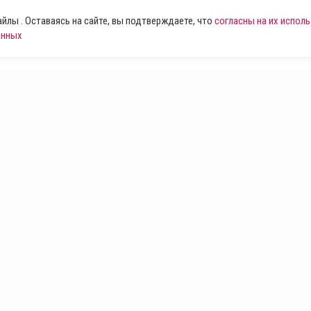
лы . Оставаясь на сайте, вы подтверждаете, что
согласны на их испол
анных