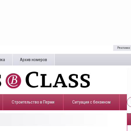
Реклама:
лка
Архив номеров
Строительство в Перми
​Ситуация с бензином