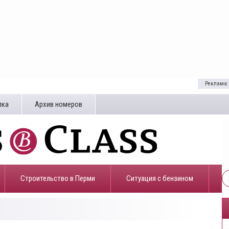
Реклама:
лка
Архив номеров
Строительство в Перми
​Ситуация с бензином