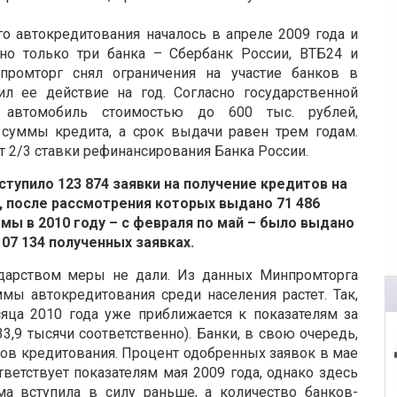
о автокредитования началось в апреле 2009 года и
но только три банка – Сбербанк России, ВТБ24 и
промторг снял ограничения на участие банков в
л ее действие на год. Согласно государственной
автомобиль стоимостью до 600 тыс. рублей,
 суммы кредита, а срок выдачи равен трем годам.
т 2/3 ставки рефинансирования Банка России.
ступило 123 874 заявки на получение кредитов на
 после рассмотрения которых выдано 71 486
мы в 2010 году – с февраля по май – было выдано
107 134 полученных заявках.
дарством меры не дали. Из данных Минпромторга
ммы автокредитования среди населения растет. Так,
яца 2010 года уже приближается к показателям за
33,9 тысячи соответственно). Банки, в свою очередь,
ов кредитования. Процент одобренных заявок в мае
ответствует показателям мая 2009 года, однако здесь
ма вступила в силу раньше, а количество банков-