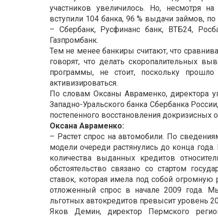
участников увеличилось. Но, несмотря на
вступили 104 банка, 96 % выдачи займов, п
– Сбербанк, Русфинанс банк, ВТБ24, Росб
Газпромбанк.
Тем не менее банкиры считают, что сравнива
говорят, что делать скоропалительных выв
программы, не стоит, поскольку прошл
активизироваться.
По словам Оксаны Авраменко, директора уп
Западно-Уральского банка Сбербанка России
постепенного восстановления докризисных 
Оксана Авраменко:
– Растет спрос на автомобили. По сведения
модели очереди растянулись до конца года.
количества выданных кредитов относител
обстоятельство связано со стартом госуд
ставок, которая имела под собой огромную
отложенный спрос в начале 2009 года. М
льготных автокредитов превысит уровень 20
Яков Демин, директор Пермского регион