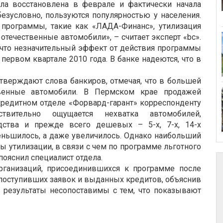
ла восстановлена в феврале и фактически начала
безусловно, пользуются популярностью у населения.
 программы, такие как «ЛАДА-Финанс», утилизация
 отечественные автомобили», – считает эксперт «bc».
что незначительный эффект от действия программы
первом квартале 2010 года. В банке надеются, что в
тверждают слова банкиров, отмечая, что в большей
твенные автомобили. В Пермском крае продажей
кредитном отделе «Форвард-гарант» корреспонденту
твительно ощущается нехватка автомобилей,
дства и прежде всего дешевых – 5-х, 7-х, 14-х
ньшилось, а даже увеличилось. Однако наибольший
ы утилизации, в связи с чем по программе льготного
пояснил специалист отдела.
рганизаций, присоединившихся к программе после
 поступивших заявок и выданных кредитов, объяснив
ти результаты несопоставимы с тем, что показывают