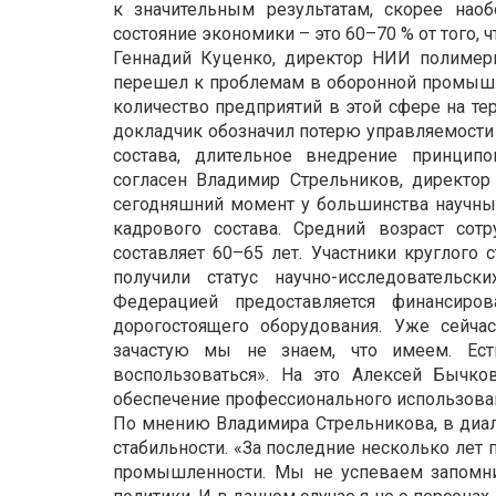
к значительным результатам, скорее нао
состояние экономики – это 60–70 % от того, ч
Геннадий Куценко, директор НИИ полимерн
перешел к проблемам в оборонной промышле
количество предприятий в этой сфере на те
докладчик обозначил потерю управляемости 
состава, длительное внедрение принципо
согласен Владимир Стрельников, директор 
сегодняшний момент у большинства научны
кадрового состава. Средний возраст сотр
составляет 60–65 лет. Участники круглого 
получили статус научно-исследовательск
Федерацией предоставляется финансиро
дорогостоящего оборудования. Уже сейчас
зачастую мы не знаем, что имеем. Ест
воспользоваться». На это Алексей Бычко
обеспечение профессионального использован
По мнению Владимира Стрельникова, в диал
стабильности. «За последние несколько лет
промышленности. Мы не успеваем запомнит