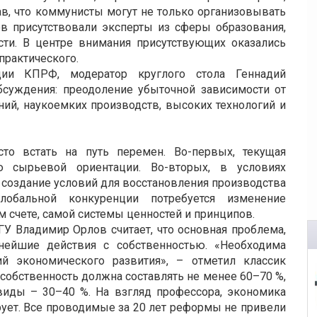
ав, что коммунисты могут не только организовывать
ов присутствовали эксперты из сферы образования,
ти. В центре внимания присутствующих оказались
 практического.
ции КПРФ, модератор круглого стола Геннадий
суждения: преодоление убыточной зависимости от
ий, наукоемких производств, высоких технологий и
то встать на путь перемен. Во-первых, текущая
ю сырьевой ориентации. Во-вторых, в условиях
создание условий для восстановления производства
глобальной конкуренции потребуется изменение
м счете, самой системы ценностей и принципов.
У Владимир Орлов считает, что основная проблема,
нейшие действия с собственностью. «Необходима
ий экономического развития», – отметил классик
 собственность должна составлять не менее 60–70 %,
 виды – 30–40 %. На взгляд профессора, экономика
ирует. Все проводимые за 20 лет реформы не привели