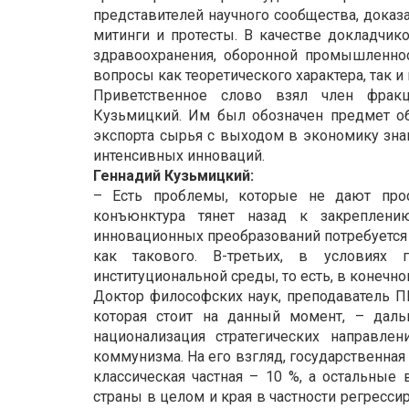
представителей научного сообщества, доказ
митинги и протесты. В качестве докладчик
здравоохранения, оборонной промышленнос
вопросы как теоретического характера, так и
Приветственное слово взял член фрак
Кузьмицкий. Им был обозначен предмет об
экспорта сырья с выходом в экономику знан
интенсивных инноваций.
Геннадий Кузьмицкий:
– Есть проблемы, которые не дают прос
конъюнктура тянет назад к закреплени
инновационных преобразований потребуется 
как такового. В-третьих, в условиях 
институциональной среды, то есть, в конечно
Доктор философских наук, преподаватель ПГ
которая стоит на данный момент, – даль
национализация стратегических направлен
коммунизма. На его взгляд, государственная
классическая частная – 10 %, а остальные
страны в целом и края в частности регресс