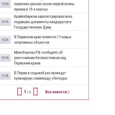
пермских школах после первой волны
14:50
приема в 10-е классы
Крайизбирком зарегистрировал всех
подавших документы кандидатов в
14:15
Государственную Думу
​В Пермском крае появятся 17 новых
13:25
спортивных объектов
Минобороны РФ сообщило об
уничтожении беспилотников над
12:50
Пермским краем
В Перми в седьмой раз проведут
11:35
кулинарную олимпиаду «Легенда»
1
/
Все новости
6