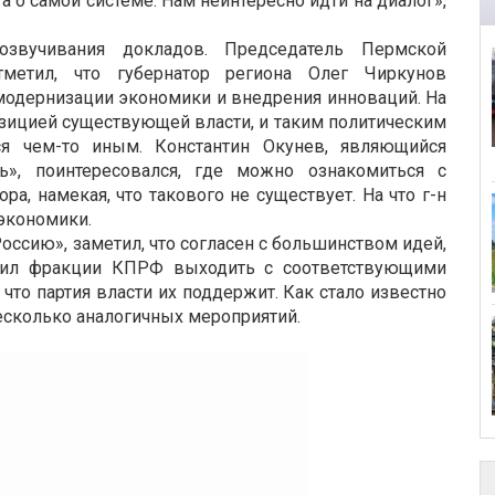
 а о самой системе. Нам неинтересно идти на диалог»,
озвучивания докладов. Председатель Пермской
метил, что губернатор региона Олег Чиркунов
модернизации экономики и внедрения инноваций. На
озицией существующей власти, и таким политическим
ся чем-то иным. Константин Окунев, являющийся
ь», поинтересовался, где можно ознакомиться с
а, намекая, что такового не существует. На что г-н
экономики.
ссию», заметил, что согласен с большинством идей,
жил фракции КПРФ выходить с соответствующими
что партия власти их поддержит. Как стало известно
есколько аналогичных мероприятий.