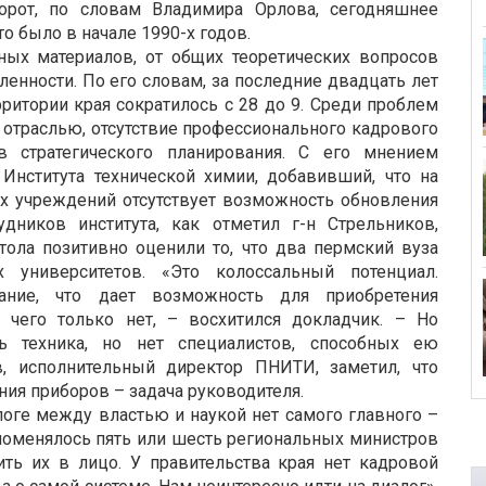
борот, по словам Владимира Орлова, сегодняшнее
то было в начале 1990-х годов.
ых материалов, от общих теоретических вопросов
нности. По его словам, за последние двадцать лет
рритории края сократилось с 28 до 9. Среди проблем
отраслью, отсутствие профессионального кадрового
в стратегического планирования. С его мнением
Института технической химии, добавивший, что на
х учреждений отсутствует возможность обновления
удников института, как отметил г-н Стрельников,
стола позитивно оценили то, что два пермский вуза
их университетов. «Это колоссальный потенциал.
вание, что дает возможность для приобретения
 чего только нет, – восхитился докладчик. – Но
ь техника, но нет специалистов, способных ею
в, исполнительный директор ПНИТИ, заметил, что
ия приборов – задача руководителя.
оге между властью и наукой нет самого главного –
 поменялось пять или шесть региональных министров
ь их в лицо. У правительства края нет кадровой