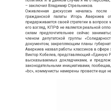
политики. И в данном случае я не о персонах,
– заключил Владимир Стрельников.
Оживленная дискуссия началась после 
гражданской палаты Игорь Аверкиев от
придерживается своей стратегии в вопросе 
его взгляд, КПРФ не является реальной опп
силам предпочтительнее сейчас занимать
членом депутатской группы «Солидарност
документом, закрепляющим планы губернатор
Аверкиев назвал работы классиков в сфере 
Виктор Кобелев, представляющий «Единую Ро
высказываемых докладчиками, и предло
законодательными инициативами, пообещав, 
«bc», коммунисты намерены провести еще н