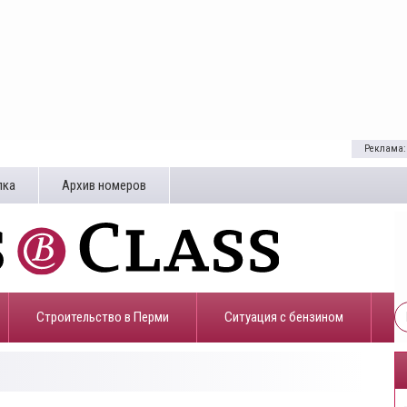
Реклама:
лка
Архив номеров
Строительство в Перми
​Ситуация с бензином