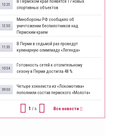
​В Пермском крае появятся 17 новых
13:25
спортивных объектов
Минобороны РФ сообщило об
уничтожении беспилотников над
12:50
Пермским краем
В Перми в седьмой раз проведут
11:35
кулинарную олимпиаду «Легенда»
Готовность сетей к отопительному
10:54
сезону в Перми достигла 48 %
Четыре хоккеиста из «Локомотива»
09:50
пополнили состав пермского «Молота»
1
/
Все новости
6