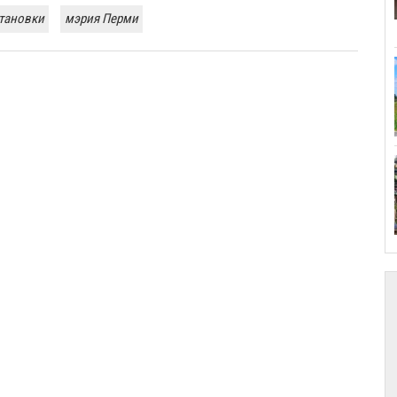
тановки
мэрия Перми