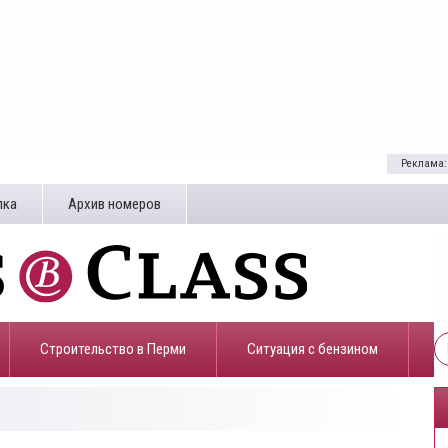
Реклама:
лка
Архив номеров
Строительство в Перми
​Ситуация с бензином